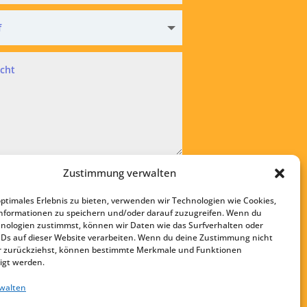
hutz
Zustimmung verwalten
kzeptiere die
Datenschutzvereinbarung
optimales Erlebnis zu bieten, verwenden wir Technologien wie Cookies,
bsenden
nformationen zu speichern und/oder darauf zuzugreifen. Wenn du
nologien zustimmst, können wir Daten wie das Surfverhalten oder
Startseite
IDs auf dieser Website verarbeiten. Wenn du deine Zustimmung nicht
Kontakt
der zurückziehst, können bestimmte Merkmale und Funktionen
igt werden.
Impressum
rwalten
Datenschutz