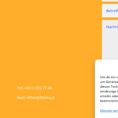
Datensc
Ich a
Um dir ein 
A
um Gerätei
diesen Tech
Tel:
+43 1 925 77 46
eindeutige 
erteilst o
Mail:
office@fit4int.at
beeinträcht
Dienste ve