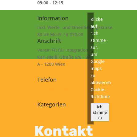
09:00 - 12:15
Information
Klicke
auf
inkl. Werte- und Orientierungskurse.
"Ich
80 UE Mo-Fr / € 370,00
Anschrift
stimme
zu",
Verein Fit für Integration
um
Karl-Meißl-Straße 6/6 - 9A
Google
A - 1200 Wien
maps
zu
Telefon
aktivieren
+43 1 925 77 46
Cookie-
Richtlinie
Kategorien
Ich
stimme
A1
zu
Kurs
Kontakt