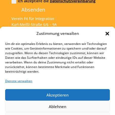
Ich akzeptiere die
Datenschutzvereinbarung
Absenden
Verein Fit für Integration
Karl-Meißl-Straße 6/6 – 9A
A – 1200 Wien
Zustimmung verwalten
Um dir ein optimales Erlebnis zu bieten, verwenden wir Technologien
Tel:
+43 1 925 77 46
wie Cookies, um Geräteinformationen zu speichern und/oder darauf
zuzugreifen. Wenn du diesen Technologien zustimmst, können wir
Mail:
office@fit4int.at
Daten wie das Surfverhalten oder eindeutige IDs auf dieser Website
verarbeiten. Wenn du deine Zustimmung nicht erteilst oder
zurückziehst, können bestimmte Merkmale und Funktionen
beeinträchtigt werden.
Startseite
Kontakt
Dienste verwalten
Impressum
Akzeptieren
Datenschutz
Ablehnen