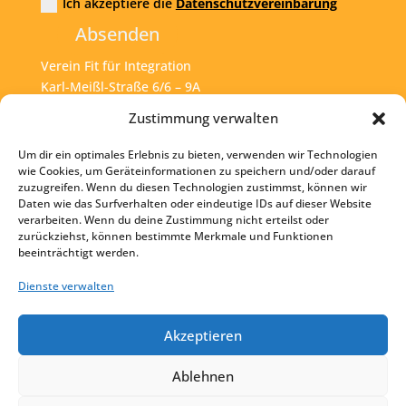
Ich akzeptiere die
Datenschutzvereinbarung
Absenden
Verein Fit für Integration
Karl-Meißl-Straße 6/6 – 9A
A – 1200 Wien
Zustimmung verwalten
Um dir ein optimales Erlebnis zu bieten, verwenden wir Technologien
Tel:
+43 1 925 77 46
wie Cookies, um Geräteinformationen zu speichern und/oder darauf
zuzugreifen. Wenn du diesen Technologien zustimmst, können wir
Mail:
office@fit4int.at
Daten wie das Surfverhalten oder eindeutige IDs auf dieser Website
verarbeiten. Wenn du deine Zustimmung nicht erteilst oder
zurückziehst, können bestimmte Merkmale und Funktionen
beeinträchtigt werden.
Startseite
Kontakt
Dienste verwalten
Impressum
Akzeptieren
Datenschutz
Ablehnen