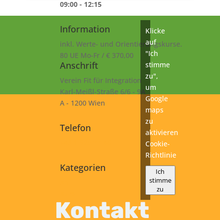
09:00 - 12:15
Information
Klicke
auf
inkl. Werte- und Orientierungskurse.
"Ich
80 UE Mo-Fr / € 370,00
Anschrift
stimme
zu",
Verein Fit für Integration
um
Karl-Meißl-Straße 6/6 - 9A
Google
A - 1200 Wien
maps
zu
Telefon
aktivieren
+43 1 925 77 46
Cookie-
Richtlinie
Kategorien
Ich
stimme
A1
zu
Kurs
Kontakt