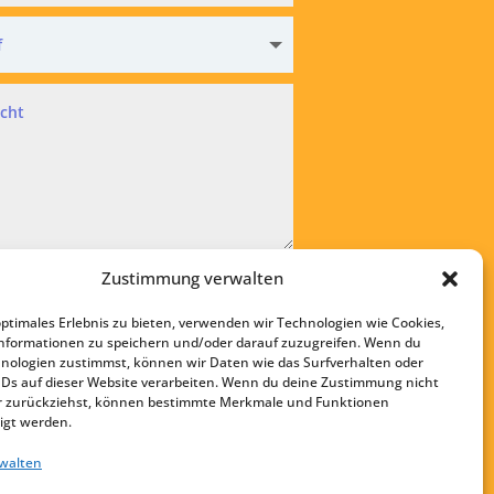
hutz
Zustimmung verwalten
kzeptiere die
Datenschutzvereinbarung
optimales Erlebnis zu bieten, verwenden wir Technologien wie Cookies,
bsenden
nformationen zu speichern und/oder darauf zuzugreifen. Wenn du
nologien zustimmst, können wir Daten wie das Surfverhalten oder
Startseite
IDs auf dieser Website verarbeiten. Wenn du deine Zustimmung nicht
Kontakt
der zurückziehst, können bestimmte Merkmale und Funktionen
igt werden.
Impressum
rwalten
Datenschutz