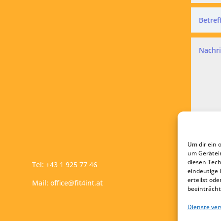
Datensc
Ich a
Um dir ein 
A
um Gerätei
diesen Tech
Tel:
+43 1 925 77 46
eindeutige 
erteilst o
Mail:
office@fit4int.at
beeinträcht
Dienste ve