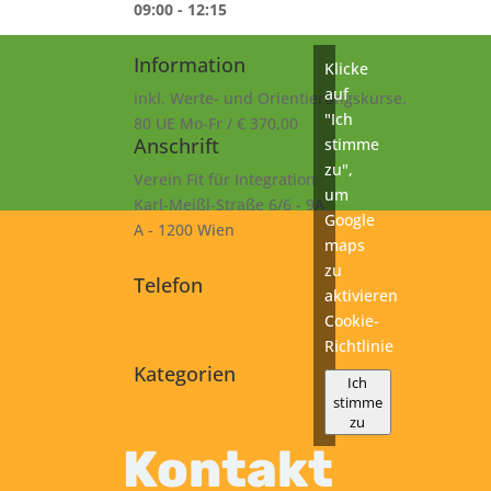
09:00 - 12:15
Information
Klicke
auf
inkl. Werte- und Orientierungskurse.
"Ich
80 UE Mo-Fr / € 370,00
Anschrift
stimme
zu",
Verein Fit für Integration
um
Karl-Meißl-Straße 6/6 - 9A
Google
A - 1200 Wien
maps
zu
Telefon
aktivieren
+43 1 925 77 46
Cookie-
Richtlinie
Kategorien
Ich
stimme
A1
zu
Kurs
Kontakt