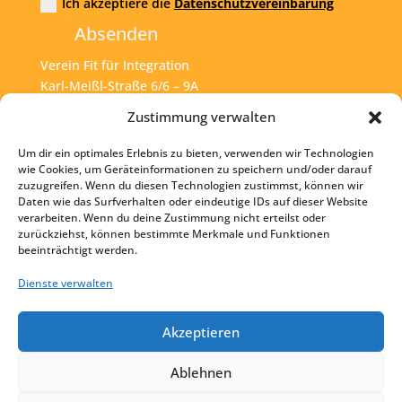
Ich akzeptiere die
Datenschutzvereinbarung
Absenden
Verein Fit für Integration
Karl-Meißl-Straße 6/6 – 9A
A – 1200 Wien
Zustimmung verwalten
Um dir ein optimales Erlebnis zu bieten, verwenden wir Technologien
Tel:
+43 1 925 77 46
wie Cookies, um Geräteinformationen zu speichern und/oder darauf
zuzugreifen. Wenn du diesen Technologien zustimmst, können wir
Mail:
office@fit4int.at
Daten wie das Surfverhalten oder eindeutige IDs auf dieser Website
verarbeiten. Wenn du deine Zustimmung nicht erteilst oder
zurückziehst, können bestimmte Merkmale und Funktionen
beeinträchtigt werden.
Startseite
Kontakt
Dienste verwalten
Impressum
Akzeptieren
Datenschutz
Ablehnen