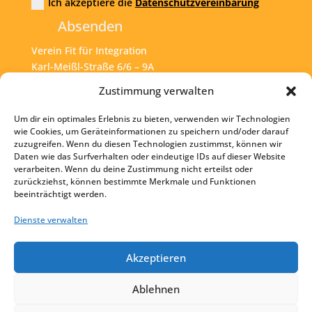
Ich akzeptiere die
Datenschutzvereinbarung
Absenden
Verein Fit für Integration
Karl-Meißl-Straße 6/6 – 9A
A – 1200 Wien
Zustimmung verwalten
Um dir ein optimales Erlebnis zu bieten, verwenden wir Technologien
Tel:
+43 1 925 77 46
wie Cookies, um Geräteinformationen zu speichern und/oder darauf
zuzugreifen. Wenn du diesen Technologien zustimmst, können wir
Mail:
office@fit4int.at
Daten wie das Surfverhalten oder eindeutige IDs auf dieser Website
verarbeiten. Wenn du deine Zustimmung nicht erteilst oder
zurückziehst, können bestimmte Merkmale und Funktionen
beeinträchtigt werden.
Startseite
Kontakt
Dienste verwalten
Impressum
Akzeptieren
Datenschutz
Ablehnen