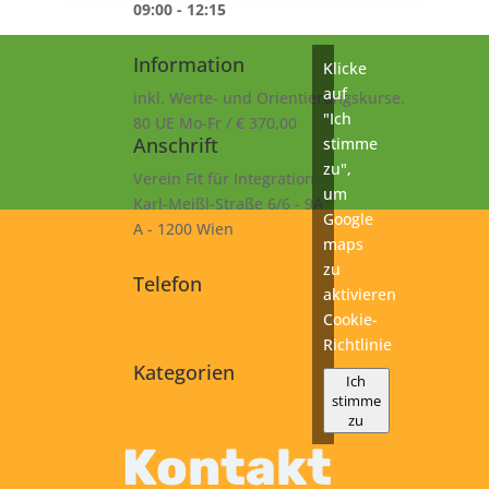
09:00 - 12:15
Information
Klicke
auf
inkl. Werte- und Orientierungskurse.
"Ich
80 UE Mo-Fr / € 370,00
Anschrift
stimme
zu",
Verein Fit für Integration
um
Karl-Meißl-Straße 6/6 - 9A
Google
A - 1200 Wien
maps
zu
Telefon
aktivieren
+43 1 925 77 46
Cookie-
Richtlinie
Kategorien
Ich
stimme
A1
zu
Kurs
Kontakt