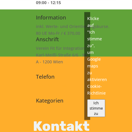
09:00 - 12:15
Information
Klicke
auf
inkl. Werte- und Orientierungskurse.
"Ich
80 UE Mo-Fr / € 370,00
Anschrift
stimme
zu",
Verein Fit für Integration
um
Karl-Meißl-Straße 6/6 - 9A
Google
A - 1200 Wien
maps
zu
Telefon
aktivieren
+43 1 925 77 46
Cookie-
Richtlinie
Kategorien
Ich
stimme
A1
zu
Kurs
Kontakt