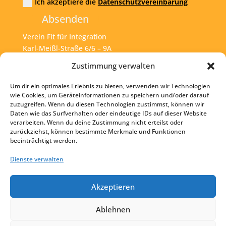
Ich akzeptiere die
Datenschutzvereinbarung
Absenden
Verein Fit für Integration
Karl-Meißl-Straße 6/6 – 9A
A – 1200 Wien
Zustimmung verwalten
Um dir ein optimales Erlebnis zu bieten, verwenden wir Technologien
Tel:
+43 1 925 77 46
wie Cookies, um Geräteinformationen zu speichern und/oder darauf
zuzugreifen. Wenn du diesen Technologien zustimmst, können wir
Mail:
office@fit4int.at
Daten wie das Surfverhalten oder eindeutige IDs auf dieser Website
verarbeiten. Wenn du deine Zustimmung nicht erteilst oder
zurückziehst, können bestimmte Merkmale und Funktionen
beeinträchtigt werden.
Startseite
Kontakt
Dienste verwalten
Impressum
Akzeptieren
Datenschutz
Ablehnen