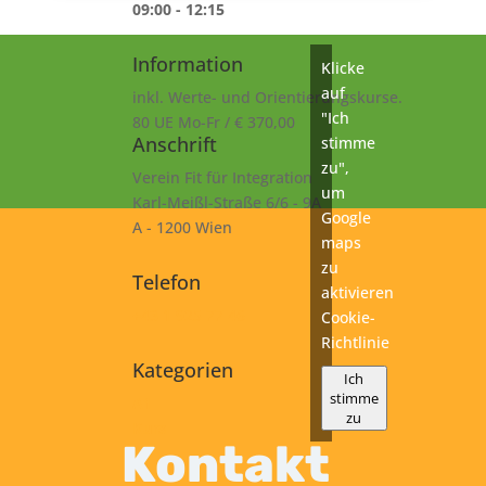
09:00 - 12:15
Information
Klicke
auf
inkl. Werte- und Orientierungskurse.
"Ich
80 UE Mo-Fr / € 370,00
Anschrift
stimme
zu",
Verein Fit für Integration
um
Karl-Meißl-Straße 6/6 - 9A
Google
A - 1200 Wien
maps
zu
Telefon
aktivieren
+43 1 925 77 46
Cookie-
Richtlinie
Kategorien
Ich
stimme
A1
zu
Kurs
Kontakt