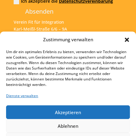
Ich akzeptiere die
Datenschutzvereinbarung
Absenden
Verein Fit für Integration
Karl-Meißl-Straße 6/6 – 9A
A – 1200 Wien
Zustimmung verwalten
Um dir ein optimales Erlebnis zu bieten, verwenden wir Technologien
Tel:
+43 1 925 77 46
wie Cookies, um Geräteinformationen zu speichern und/oder darauf
zuzugreifen. Wenn du diesen Technologien zustimmst, können wir
Mail:
office@fit4int.at
Daten wie das Surfverhalten oder eindeutige IDs auf dieser Website
verarbeiten. Wenn du deine Zustimmung nicht erteilst oder
zurückziehst, können bestimmte Merkmale und Funktionen
beeinträchtigt werden.
Startseite
Kontakt
Dienste verwalten
Impressum
Akzeptieren
Datenschutz
Ablehnen