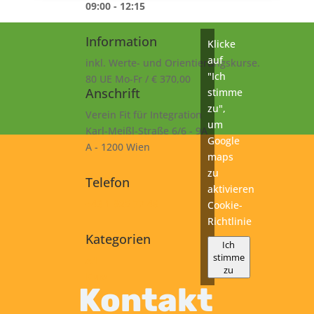
09:00 - 12:15
Information
Klicke
auf
inkl. Werte- und Orientierungskurse.
"Ich
80 UE Mo-Fr / € 370,00
Anschrift
stimme
zu",
Verein Fit für Integration
um
Karl-Meißl-Straße 6/6 - 9A
Google
A - 1200 Wien
maps
zu
Telefon
aktivieren
+43 1 925 77 46
Cookie-
Richtlinie
Kategorien
Ich
stimme
A1
zu
Kurs
Kontakt