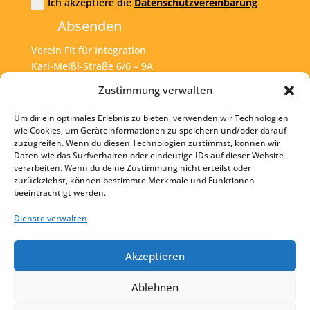
Ich akzeptiere die
Datenschutzvereinbarung
Absenden
Verein Fit für Integration
Karl-Meißl-Straße 6/6 – 9A
A – 1200 Wien
Zustimmung verwalten
Um dir ein optimales Erlebnis zu bieten, verwenden wir Technologien
Tel:
+43 1 925 77 46
wie Cookies, um Geräteinformationen zu speichern und/oder darauf
zuzugreifen. Wenn du diesen Technologien zustimmst, können wir
Mail:
office@fit4int.at
Daten wie das Surfverhalten oder eindeutige IDs auf dieser Website
verarbeiten. Wenn du deine Zustimmung nicht erteilst oder
zurückziehst, können bestimmte Merkmale und Funktionen
beeinträchtigt werden.
Startseite
Kontakt
Dienste verwalten
Impressum
Akzeptieren
Datenschutz
Ablehnen