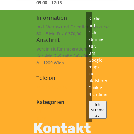
09:00 - 12:15
Information
Klicke
auf
inkl. Werte- und Orientierungskurse.
"Ich
80 UE Mo-Fr / € 370,00
Anschrift
stimme
zu",
Verein Fit für Integration
um
Karl-Meißl-Straße 6/6 - 9A
Google
A - 1200 Wien
maps
zu
Telefon
aktivieren
+43 1 925 77 46
Cookie-
Richtlinie
Kategorien
Ich
stimme
A1
zu
Kurs
Kontakt