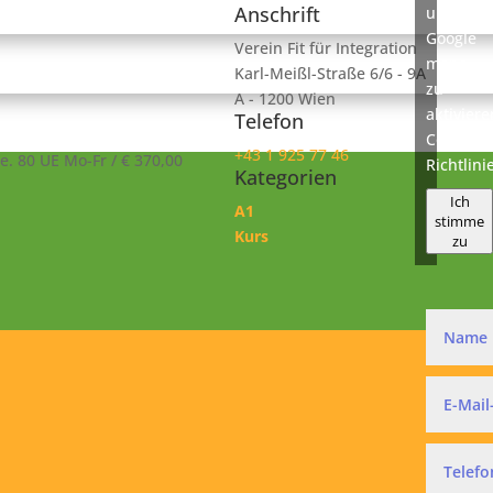
Anschrift
um
Google
Verein Fit für Integration
maps
Karl-Meißl-Straße 6/6 - 9A
zu
A - 1200 Wien
aktivier
Telefon
Cookie-
+43 1 925 77 46
e. 80 UE Mo-Fr / € 370,00
Richtlini
Kategorien
Ich
A1
stimme
Kurs
zu