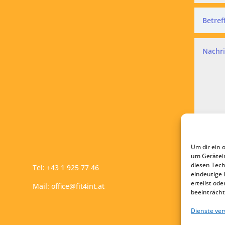
Datensc
Ich a
Um dir ein 
A
um Gerätei
diesen Tech
Tel:
+43 1 925 77 46
eindeutige 
erteilst o
Mail:
office@fit4int.at
beeinträcht
Dienste ve