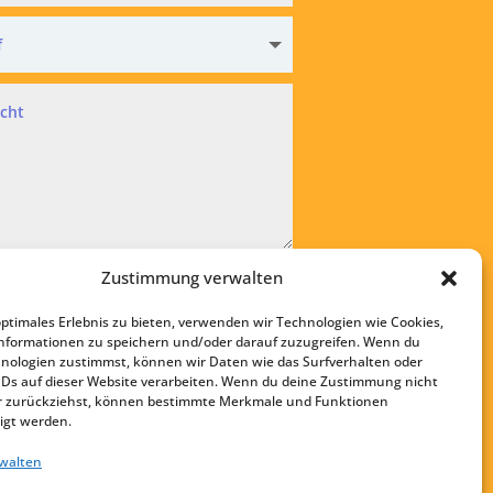
hutz
Zustimmung verwalten
kzeptiere die
Datenschutzvereinbarung
optimales Erlebnis zu bieten, verwenden wir Technologien wie Cookies,
bsenden
nformationen zu speichern und/oder darauf zuzugreifen. Wenn du
nologien zustimmst, können wir Daten wie das Surfverhalten oder
Startseite
IDs auf dieser Website verarbeiten. Wenn du deine Zustimmung nicht
Kontakt
der zurückziehst, können bestimmte Merkmale und Funktionen
igt werden.
Impressum
rwalten
Datenschutz