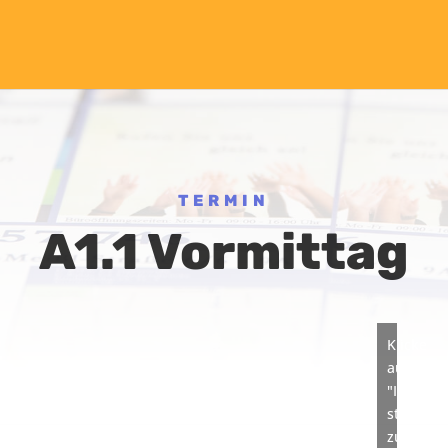
TERMIN
A1.1 Vormittag
Klicke
auf
"Ich
stimme
zu",