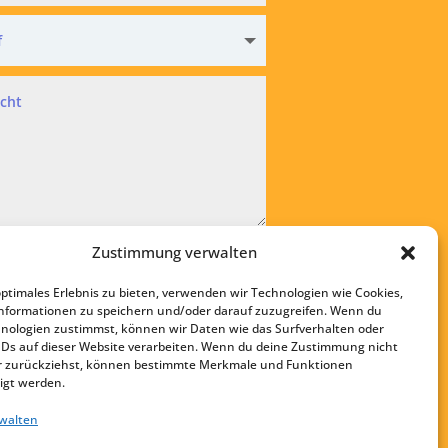
hutz
Zustimmung verwalten
kzeptiere die
Datenschutzvereinbarung
optimales Erlebnis zu bieten, verwenden wir Technologien wie Cookies,
bsenden
nformationen zu speichern und/oder darauf zuzugreifen. Wenn du
nologien zustimmst, können wir Daten wie das Surfverhalten oder
Startseite
IDs auf dieser Website verarbeiten. Wenn du deine Zustimmung nicht
Kontakt
der zurückziehst, können bestimmte Merkmale und Funktionen
igt werden.
Impressum
rwalten
Datenschutz