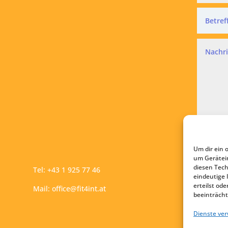
Datensc
Ich a
Um dir ein 
A
um Gerätei
diesen Tech
Tel:
+43 1 925 77 46
eindeutige 
erteilst o
Mail:
office@fit4int.at
beeinträcht
Dienste ve