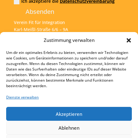
Ich akzeptiere die
Datenschutzvereinbarung
Absenden
Verein Fit für Integration
Karl-Meißl-Straße 6/6 – 9A
A – 1200 Wien
Zustimmung verwalten
Um dir ein optimales Erlebnis zu bieten, verwenden wir Technologien
Tel:
+43 1 925 77 46
wie Cookies, um Geräteinformationen zu speichern und/oder darauf
zuzugreifen. Wenn du diesen Technologien zustimmst, können wir
Mail:
office@fit4int.at
Daten wie das Surfverhalten oder eindeutige IDs auf dieser Website
verarbeiten. Wenn du deine Zustimmung nicht erteilst oder
zurückziehst, können bestimmte Merkmale und Funktionen
beeinträchtigt werden.
Startseite
Kontakt
Dienste verwalten
Impressum
Akzeptieren
Datenschutz
Ablehnen