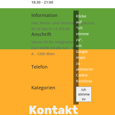
18:30 - 21:00
Information
Klicke
auf
inkl. Werte- und Orientierungskurse.
"Ich
80 UE Mo-Fr / € 370,00
Anschrift
stimme
zu",
Verein Fit für Integration
um
Karl-Meißl-Straße 6/6 - 9A
Google
A - 1200 Wien
maps
zu
Telefon
aktivieren
+43 1 925 77 46
Cookie-
Richtlinie
Kategorien
Ich
stimme
A2
zu
Kurs
Kontakt