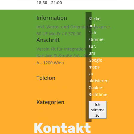
18:30 - 21:00
Information
Klicke
auf
inkl. Werte- und Orientierungskurse.
"Ich
80 UE Mo-Fr / € 370,00
Anschrift
stimme
zu",
Verein Fit für Integration
um
Karl-Meißl-Straße 6/6 - 9A
Google
A - 1200 Wien
maps
zu
Telefon
aktivieren
+43 1 925 77 46
Cookie-
Richtlinie
Kategorien
Ich
stimme
A2
zu
Kurs
Kontakt