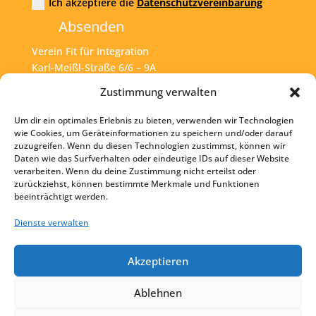
Ich akzeptiere die
Datenschutzvereinbarung
Absenden
Verein Fit für Integration
Karl-Meißl-Straße 6/6 – 9A
A – 1200 Wien
Zustimmung verwalten
Um dir ein optimales Erlebnis zu bieten, verwenden wir Technologien
Tel:
+43 1 925 77 46
wie Cookies, um Geräteinformationen zu speichern und/oder darauf
zuzugreifen. Wenn du diesen Technologien zustimmst, können wir
Mail:
office@fit4int.at
Daten wie das Surfverhalten oder eindeutige IDs auf dieser Website
verarbeiten. Wenn du deine Zustimmung nicht erteilst oder
zurückziehst, können bestimmte Merkmale und Funktionen
beeinträchtigt werden.
Startseite
Kontakt
Dienste verwalten
Impressum
Akzeptieren
Datenschutz
Ablehnen