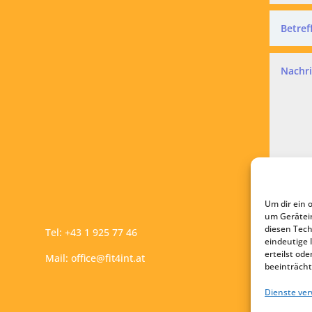
Datensc
Ich a
Um dir ein 
A
um Gerätei
diesen Tech
Tel:
+43 1 925 77 46
eindeutige 
erteilst o
Mail:
office@fit4int.at
beeinträcht
Dienste ve