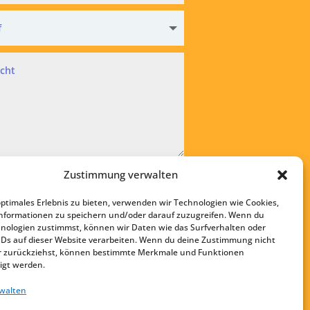
hutz
Zustimmung verwalten
kzeptiere die
Datenschutzvereinbarung
optimales Erlebnis zu bieten, verwenden wir Technologien wie Cookies,
bsenden
nformationen zu speichern und/oder darauf zuzugreifen. Wenn du
nologien zustimmst, können wir Daten wie das Surfverhalten oder
Startseite
IDs auf dieser Website verarbeiten. Wenn du deine Zustimmung nicht
Kontakt
der zurückziehst, können bestimmte Merkmale und Funktionen
igt werden.
Impressum
rwalten
Datenschutz