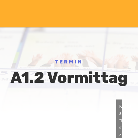
TERMIN
A1.2 Vormittag
Klicke
auf
"Ich
stimme
zu",