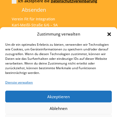
Ich akzeptiere die
Datenschutzvereinbarung
Absenden
Verein Fit für Integration
Karl-Meißl-Straße 6/6 – 9A
A – 1200 Wien
Zustimmung verwalten
Um dir ein optimales Erlebnis zu bieten, verwenden wir Technologien
Tel:
+43 1 925 77 46
wie Cookies, um Geräteinformationen zu speichern und/oder darauf
zuzugreifen. Wenn du diesen Technologien zustimmst, können wir
Mail:
office@fit4int.at
Daten wie das Surfverhalten oder eindeutige IDs auf dieser Website
verarbeiten. Wenn du deine Zustimmung nicht erteilst oder
zurückziehst, können bestimmte Merkmale und Funktionen
beeinträchtigt werden.
Startseite
Kontakt
Dienste verwalten
Impressum
Akzeptieren
Datenschutz
Ablehnen