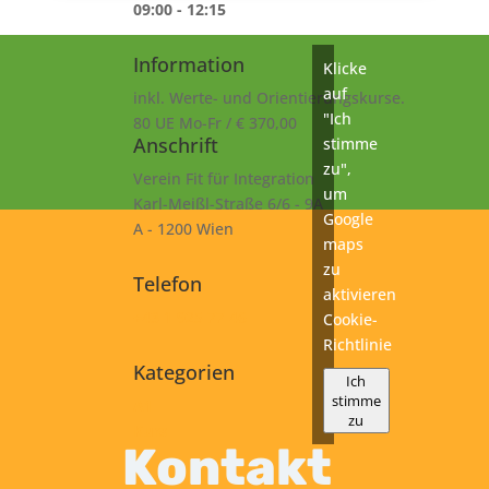
09:00 - 12:15
Information
Klicke
auf
inkl. Werte- und Orientierungskurse.
"Ich
80 UE Mo-Fr / € 370,00
Anschrift
stimme
zu",
Verein Fit für Integration
um
Karl-Meißl-Straße 6/6 - 9A
Google
A - 1200 Wien
maps
zu
Telefon
aktivieren
+43 1 925 77 46
Cookie-
Richtlinie
Kategorien
Ich
stimme
A1
zu
Kurs
Kontakt