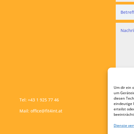
Datensc
Ich a
Um dir ein 
A
um Gerätei
diesen Tech
Tel:
+43 1 925 77 46
eindeutige 
erteilst o
Mail:
office@fit4int.at
beeinträcht
Dienste ve