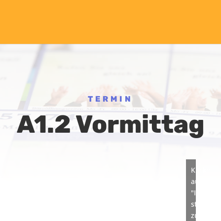
TERMIN
A1.2 Vormittag
Klicke
auf
"Ich
stimme
zu",