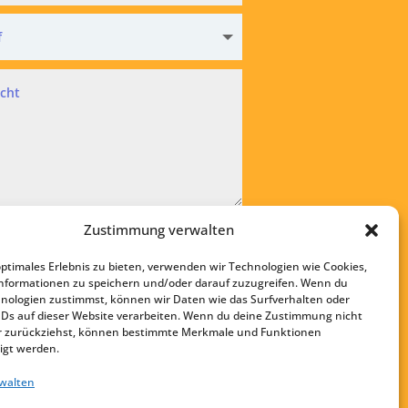
hutz
Zustimmung verwalten
kzeptiere die
Datenschutzvereinbarung
optimales Erlebnis zu bieten, verwenden wir Technologien wie Cookies,
bsenden
nformationen zu speichern und/oder darauf zuzugreifen. Wenn du
nologien zustimmst, können wir Daten wie das Surfverhalten oder
Startseite
IDs auf dieser Website verarbeiten. Wenn du deine Zustimmung nicht
Kontakt
der zurückziehst, können bestimmte Merkmale und Funktionen
igt werden.
Impressum
rwalten
Datenschutz