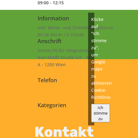
09:00 - 12:15
Information
Klicke
auf
inkl. Werte- und Orientierungskurse.
"Ich
80 UE Mo-Fr / € 370,00
Anschrift
stimme
zu",
Verein Fit für Integration
um
Karl-Meißl-Straße 6/6 - 9A
Google
A - 1200 Wien
maps
zu
Telefon
aktivieren
+43 1 925 77 46
Cookie-
Richtlinie
Kategorien
Ich
stimme
A2
zu
Kurs
Kontakt