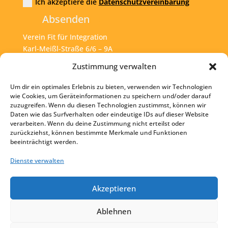
Ich akzeptiere die
Datenschutzvereinbarung
Absenden
Verein Fit für Integration
Karl-Meißl-Straße 6/6 – 9A
A – 1200 Wien
Zustimmung verwalten
Um dir ein optimales Erlebnis zu bieten, verwenden wir Technologien
Tel:
+43 1 925 77 46
wie Cookies, um Geräteinformationen zu speichern und/oder darauf
zuzugreifen. Wenn du diesen Technologien zustimmst, können wir
Mail:
office@fit4int.at
Daten wie das Surfverhalten oder eindeutige IDs auf dieser Website
verarbeiten. Wenn du deine Zustimmung nicht erteilst oder
zurückziehst, können bestimmte Merkmale und Funktionen
beeinträchtigt werden.
Startseite
Kontakt
Dienste verwalten
Impressum
Akzeptieren
Datenschutz
Ablehnen