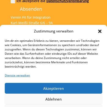
Ich akzeptiere die
Datenschutzvereinbarung
Absenden
Verein Fit für Integration
Karl-Meißl-Straße 6/6 – 9A
A – 1200 Wien
Zustimmung verwalten
Um dir ein optimales Erlebnis zu bieten, verwenden wir Technologien
Tel:
+43 1 925 77 46
wie Cookies, um Geräteinformationen zu speichern und/oder darauf
zuzugreifen. Wenn du diesen Technologien zustimmst, können wir
Mail:
office@fit4int.at
Daten wie das Surfverhalten oder eindeutige IDs auf dieser Website
verarbeiten. Wenn du deine Zustimmung nicht erteilst oder
zurückziehst, können bestimmte Merkmale und Funktionen
beeinträchtigt werden.
Startseite
Kontakt
Dienste verwalten
Impressum
Akzeptieren
Datenschutz
Ablehnen