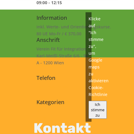
09:00 - 12:15
Information
Klicke
auf
inkl. Werte- und Orientierungskurse.
"Ich
80 UE Mo-Fr / € 370,00
Anschrift
stimme
zu",
Verein Fit für Integration
um
Karl-Meißl-Straße 6/6 - 9A
Google
A - 1200 Wien
maps
zu
Telefon
aktivieren
+43 1 925 77 46
Cookie-
Richtlinie
Kategorien
Ich
stimme
A1
zu
Kurs
Kontakt