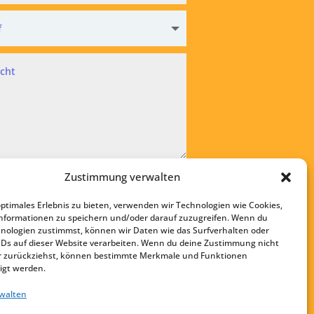
hutz
Zustimmung verwalten
kzeptiere die
Datenschutzvereinbarung
optimales Erlebnis zu bieten, verwenden wir Technologien wie Cookies,
bsenden
nformationen zu speichern und/oder darauf zuzugreifen. Wenn du
nologien zustimmst, können wir Daten wie das Surfverhalten oder
Startseite
IDs auf dieser Website verarbeiten. Wenn du deine Zustimmung nicht
Kontakt
der zurückziehst, können bestimmte Merkmale und Funktionen
igt werden.
Impressum
rwalten
Datenschutz