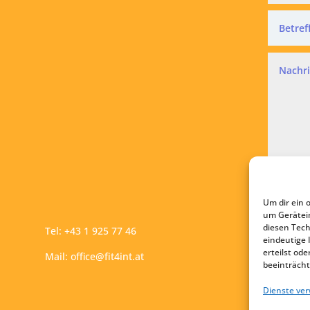
Datensc
Ich a
Um dir ein 
A
um Gerätei
diesen Tech
Tel:
+43 1 925 77 46
eindeutige 
erteilst o
Mail:
office@fit4int.at
beeinträcht
Dienste ve