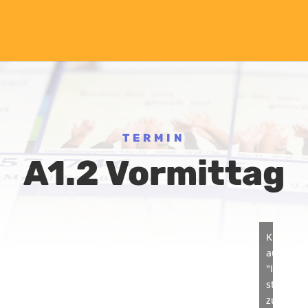
TERMIN
A1.2 Vormittag
Klicke
auf
"Ich
stimme
zu",