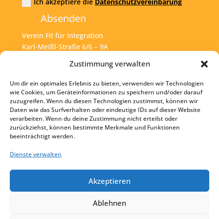
Ich akzeptiere die
Datenschutzvereinbarung
Absenden
Verein Fit für Integration
Karl-Meißl-Straße 6/6 – 9A
A – 1200 Wien
Zustimmung verwalten
Um dir ein optimales Erlebnis zu bieten, verwenden wir Technologien
Tel:
+43 1 925 77 46
wie Cookies, um Geräteinformationen zu speichern und/oder darauf
zuzugreifen. Wenn du diesen Technologien zustimmst, können wir
Mail:
office@fit4int.at
Daten wie das Surfverhalten oder eindeutige IDs auf dieser Website
verarbeiten. Wenn du deine Zustimmung nicht erteilst oder
zurückziehst, können bestimmte Merkmale und Funktionen
beeinträchtigt werden.
Startseite
Kontakt
Dienste verwalten
Impressum
Akzeptieren
Datenschutz
Ablehnen