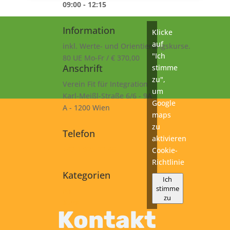
09:00 - 12:15
Information
Klicke
auf
inkl. Werte- und Orientierungskurse.
"Ich
80 UE Mo-Fr / € 370,00
Anschrift
stimme
zu",
Verein Fit für Integration
um
Karl-Meißl-Straße 6/6 - 9A
Google
A - 1200 Wien
maps
zu
Telefon
aktivieren
+43 1 925 77 46
Cookie-
Richtlinie
Kategorien
Ich
stimme
A1
zu
Kurs
Kontakt