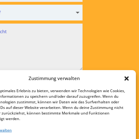
hutz
Zustimmung verwalten
kzeptiere die
Datenschutzvereinbarung
optimales Erlebnis zu bieten, verwenden wir Technologien wie Cookies,
bsenden
nformationen zu speichern und/oder darauf zuzugreifen. Wenn du
nologien zustimmst, können wir Daten wie das Surfverhalten oder
Startseite
IDs auf dieser Website verarbeiten. Wenn du deine Zustimmung nicht
Kontakt
der zurückziehst, können bestimmte Merkmale und Funktionen
igt werden.
Impressum
rwalten
Datenschutz