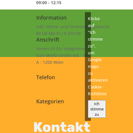
09:00 - 12:15
Information
Klicke
auf
inkl. Werte- und Orientierungskurse.
"Ich
80 UE Mo-Fr / € 370,00
Anschrift
stimme
zu",
Verein Fit für Integration
um
Karl-Meißl-Straße 6/6 - 9A
Google
A - 1200 Wien
maps
zu
Telefon
aktivieren
+43 1 925 77 46
Cookie-
Richtlinie
Kategorien
Ich
stimme
A1
zu
Kurs
Kontakt