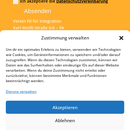
Ich akzeptiere die
Datenschutzvereinbarung
Absenden
Verein Fit für Integration
Karl-Meißl-Straße 6/6 – 9A
A – 1200 Wien
Zustimmung verwalten
Um dir ein optimales Erlebnis zu bieten, verwenden wir Technologien
Tel:
+43 1 925 77 46
wie Cookies, um Geräteinformationen zu speichern und/oder darauf
zuzugreifen. Wenn du diesen Technologien zustimmst, können wir
Mail:
office@fit4int.at
Daten wie das Surfverhalten oder eindeutige IDs auf dieser Website
verarbeiten. Wenn du deine Zustimmung nicht erteilst oder
zurückziehst, können bestimmte Merkmale und Funktionen
beeinträchtigt werden.
Startseite
Kontakt
Dienste verwalten
Impressum
Akzeptieren
Datenschutz
Ablehnen