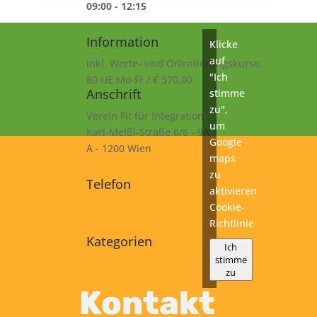
09:00 - 12:15
Information
Klicke
auf
inkl. Werte- und Orientierungskurse.
"Ich
80 UE Mo-Fr / € 370,00
Anschrift
stimme
zu",
Verein Fit für Integration
um
Karl-Meißl-Straße 6/6 - 9A
Google
A - 1200 Wien
maps
zu
Telefon
aktivieren
+43 1 925 77 46
Cookie-
Richtlinie
Kategorien
Ich
stimme
A1
zu
Kurs
Kontakt