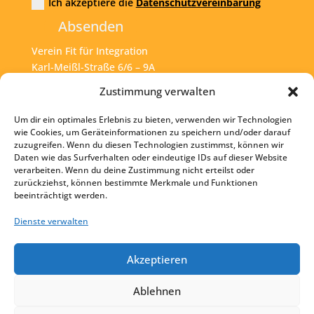
Ich akzeptiere die
Datenschutzvereinbarung
Absenden
Verein Fit für Integration
Karl-Meißl-Straße 6/6 – 9A
A – 1200 Wien
Zustimmung verwalten
Um dir ein optimales Erlebnis zu bieten, verwenden wir Technologien
Tel:
+43 1 925 77 46
wie Cookies, um Geräteinformationen zu speichern und/oder darauf
zuzugreifen. Wenn du diesen Technologien zustimmst, können wir
Mail:
office@fit4int.at
Daten wie das Surfverhalten oder eindeutige IDs auf dieser Website
verarbeiten. Wenn du deine Zustimmung nicht erteilst oder
zurückziehst, können bestimmte Merkmale und Funktionen
beeinträchtigt werden.
Startseite
Kontakt
Dienste verwalten
Impressum
Akzeptieren
Datenschutz
Ablehnen