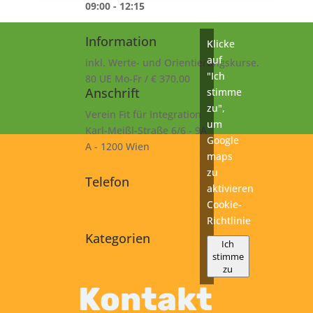
09:00 - 12:15
Information
Klicke
auf
inkl. Werte- und Orientierungskurse.
"Ich
80 UE Mo-Fr / € 370,00
Anschrift
stimme
zu",
Verein Fit für Integration
um
Karl-Meißl-Straße 6/6 - 9A
Google
A - 1200 Wien
maps
zu
Telefon
aktivieren
+43 1 925 77 46
Cookie-
Richtlinie
Kategorien
Ich
stimme
A1
zu
Kurs
Kontakt