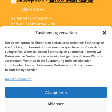
Ich akzeptiere die
Datenschutzvereinbarung
Absenden
Verein Fit für Integration
Karl-Meißl-Straße 6/6 – 9A
A – 1200 Wien
Zustimmung verwalten
Um dir ein optimales Erlebnis zu bieten, verwenden wir Technologien
Tel:
+43 1 925 77 46
wie Cookies, um Geräteinformationen zu speichern und/oder darauf
zuzugreifen. Wenn du diesen Technologien zustimmst, können wir
Mail:
office@fit4int.at
Daten wie das Surfverhalten oder eindeutige IDs auf dieser Website
verarbeiten. Wenn du deine Zustimmung nicht erteilst oder
zurückziehst, können bestimmte Merkmale und Funktionen
beeinträchtigt werden.
Startseite
Kontakt
Dienste verwalten
Impressum
Akzeptieren
Datenschutz
Ablehnen