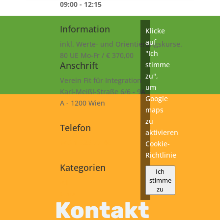
09:00 - 12:15
Information
Klicke
auf
inkl. Werte- und Orientierungskurse.
"Ich
80 UE Mo-Fr / € 370,00
Anschrift
stimme
zu",
Verein Fit für Integration
um
Karl-Meißl-Straße 6/6 - 9A
Google
A - 1200 Wien
maps
zu
Telefon
aktivieren
+43 1 925 77 46
Cookie-
Richtlinie
Kategorien
Ich
stimme
A1
zu
Kurs
Kontakt