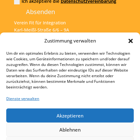
Ich akzeptiere die
Datenschutzvereinbarung
Absenden
Verein Fit für Integration
Karl-Meißl-Straße 6/6 – 9A
A – 1200 Wien
Zustimmung verwalten
Um dir ein optimales Erlebnis zu bieten, verwenden wir Technologien
Tel:
+43 1 925 77 46
wie Cookies, um Geräteinformationen zu speichern und/oder darauf
zuzugreifen. Wenn du diesen Technologien zustimmst, können wir
Mail:
office@fit4int.at
Daten wie das Surfverhalten oder eindeutige IDs auf dieser Website
verarbeiten. Wenn du deine Zustimmung nicht erteilst oder
zurückziehst, können bestimmte Merkmale und Funktionen
beeinträchtigt werden.
Startseite
Kontakt
Dienste verwalten
Impressum
Akzeptieren
Datenschutz
Ablehnen