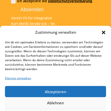
Ich akzeptiere die
Datenschutzvereinbarung
Absenden
Verein Fit für Integration
Karl-Meißl-Straße 6/6 – 9A
A – 1200 Wien
Zustimmung verwalten
Um dir ein optimales Erlebnis zu bieten, verwenden wir Technologien
Tel:
+43 1 925 77 46
wie Cookies, um Geräteinformationen zu speichern und/oder darauf
zuzugreifen. Wenn du diesen Technologien zustimmst, können wir
Mail:
office@fit4int.at
Daten wie das Surfverhalten oder eindeutige IDs auf dieser Website
verarbeiten. Wenn du deine Zustimmung nicht erteilst oder
zurückziehst, können bestimmte Merkmale und Funktionen
beeinträchtigt werden.
Startseite
Kontakt
Dienste verwalten
Impressum
Akzeptieren
Datenschutz
Ablehnen