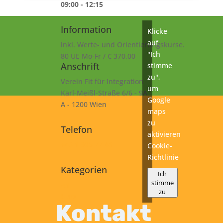
09:00 - 12:15
Information
Klicke
auf
inkl. Werte- und Orientierungskurse.
"Ich
80 UE Mo-Fr / € 370,00
Anschrift
stimme
zu",
Verein Fit für Integration
um
Karl-Meißl-Straße 6/6 - 9A
Google
A - 1200 Wien
maps
zu
Telefon
aktivieren
+43 1 925 77 46
Cookie-
Richtlinie
Kategorien
Ich
stimme
A1
zu
Kurs
Kontakt