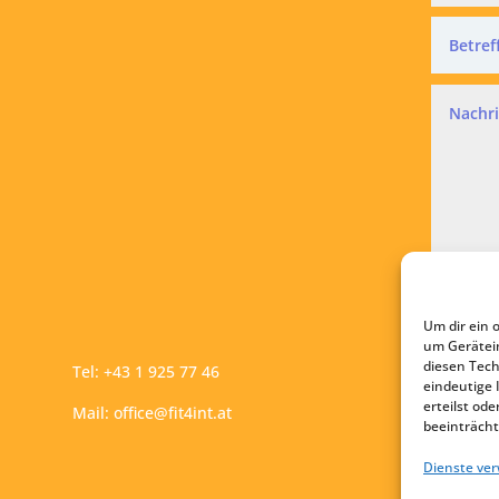
Datensc
Ich a
Um dir ein 
A
um Gerätei
diesen Tech
Tel:
+43 1 925 77 46
eindeutige 
erteilst o
Mail:
office@fit4int.at
beeinträcht
Dienste ve