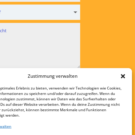
hutz
Zustimmung verwalten
kzeptiere die
Datenschutzvereinbarung
optimales Erlebnis zu bieten, verwenden wir Technologien wie Cookies,
bsenden
nformationen zu speichern und/oder darauf zuzugreifen. Wenn du
nologien zustimmst, können wir Daten wie das Surfverhalten oder
Startseite
IDs auf dieser Website verarbeiten. Wenn du deine Zustimmung nicht
Kontakt
der zurückziehst, können bestimmte Merkmale und Funktionen
igt werden.
Impressum
rwalten
Datenschutz