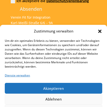
Ich akzeptiere die
Datenschutzvereinbarung
Absenden
Verein Fit für Integration
Karl-Meißl-Straße 6/6 – 9A
A – 1200 Wien
Zustimmung verwalten
Um dir ein optimales Erlebnis zu bieten, verwenden wir Technologien
Tel:
+43 1 925 77 46
wie Cookies, um Geräteinformationen zu speichern und/oder darauf
zuzugreifen. Wenn du diesen Technologien zustimmst, können wir
Mail:
office@fit4int.at
Daten wie das Surfverhalten oder eindeutige IDs auf dieser Website
verarbeiten. Wenn du deine Zustimmung nicht erteilst oder
zurückziehst, können bestimmte Merkmale und Funktionen
beeinträchtigt werden.
Startseite
Kontakt
Dienste verwalten
Impressum
Akzeptieren
Datenschutz
Ablehnen