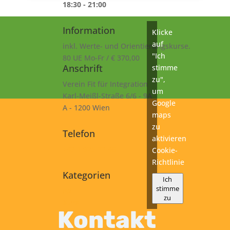
18:30 - 21:00
Information
Klicke
auf
inkl. Werte- und Orientierungskurse.
"Ich
80 UE Mo-Fr / € 370,00
Anschrift
stimme
zu",
Verein Fit für Integration
um
Karl-Meißl-Straße 6/6 - 9A
Google
A - 1200 Wien
maps
zu
Telefon
aktivieren
+43 1 925 77 46
Cookie-
Richtlinie
Kategorien
Ich
stimme
A2
zu
Kurs
Kontakt