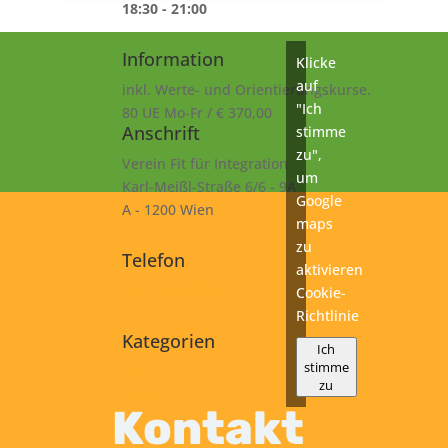
18:30 - 21:00
Information
Klicke
auf
inkl. Werte- und Orientierungskurse.
"Ich
80 UE Mo-Fr / € 370,00
Anschrift
stimme
zu",
Verein Fit für Integration
um
Karl-Meißl-Straße 6/6 - 9A
Google
A - 1200 Wien
maps
zu
Telefon
aktivieren
+43 1 925 77 46
Cookie-
Richtlinie
Kategorien
Ich
stimme
A2
zu
Kurs
Kontakt