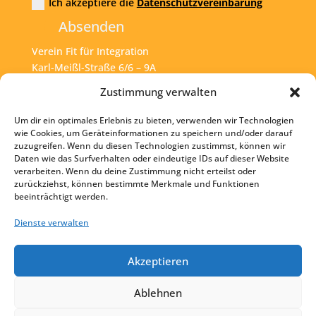
Ich akzeptiere die
Datenschutzvereinbarung
Absenden
Verein Fit für Integration
Karl-Meißl-Straße 6/6 – 9A
A – 1200 Wien
Zustimmung verwalten
Um dir ein optimales Erlebnis zu bieten, verwenden wir Technologien
Tel:
+43 1 925 77 46
wie Cookies, um Geräteinformationen zu speichern und/oder darauf
zuzugreifen. Wenn du diesen Technologien zustimmst, können wir
Mail:
office@fit4int.at
Daten wie das Surfverhalten oder eindeutige IDs auf dieser Website
verarbeiten. Wenn du deine Zustimmung nicht erteilst oder
zurückziehst, können bestimmte Merkmale und Funktionen
beeinträchtigt werden.
Startseite
Kontakt
Dienste verwalten
Impressum
Akzeptieren
Datenschutz
Ablehnen