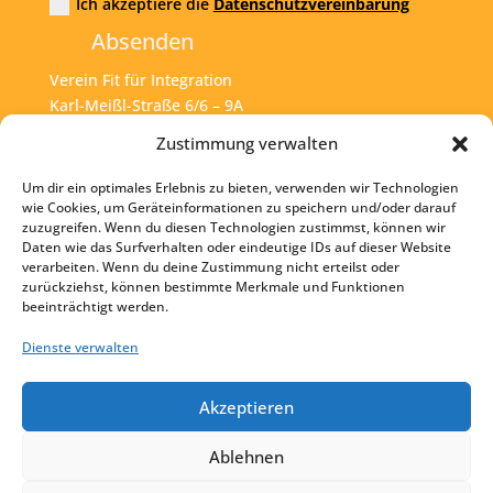
Ich akzeptiere die
Datenschutzvereinbarung
Absenden
Verein Fit für Integration
Karl-Meißl-Straße 6/6 – 9A
A – 1200 Wien
Zustimmung verwalten
Um dir ein optimales Erlebnis zu bieten, verwenden wir Technologien
Tel:
+43 1 925 77 46
wie Cookies, um Geräteinformationen zu speichern und/oder darauf
zuzugreifen. Wenn du diesen Technologien zustimmst, können wir
Mail:
office@fit4int.at
Daten wie das Surfverhalten oder eindeutige IDs auf dieser Website
verarbeiten. Wenn du deine Zustimmung nicht erteilst oder
zurückziehst, können bestimmte Merkmale und Funktionen
beeinträchtigt werden.
Startseite
Kontakt
Dienste verwalten
Impressum
Akzeptieren
Datenschutz
Ablehnen