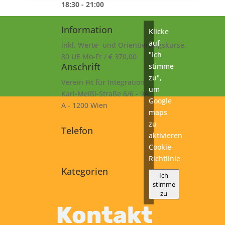
18:30 - 21:00
Information
Klicke
auf
inkl. Werte- und Orientierungskurse.
"Ich
80 UE Mo-Fr / € 370,00
Anschrift
stimme
zu",
Verein Fit für Integration
um
Karl-Meißl-Straße 6/6 - 9A
Google
A - 1200 Wien
maps
zu
Telefon
aktivieren
+43 1 925 77 46
Cookie-
Richtlinie
Kategorien
Ich
stimme
A2
zu
Kurs
Kontakt