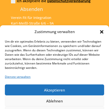
Ich akzeptiere die
Datenschutzvereinbarung
Absenden
Verein Fit für Integration
Karl-Meißl-Straße 6/6 – 9A
A – 1200 Wien
Zustimmung verwalten
Um dir ein optimales Erlebnis zu bieten, verwenden wir Technologien
Tel:
+43 1 925 77 46
wie Cookies, um Geräteinformationen zu speichern und/oder darauf
zuzugreifen. Wenn du diesen Technologien zustimmst, können wir
Mail:
office@fit4int.at
Daten wie das Surfverhalten oder eindeutige IDs auf dieser Website
verarbeiten. Wenn du deine Zustimmung nicht erteilst oder
zurückziehst, können bestimmte Merkmale und Funktionen
beeinträchtigt werden.
Startseite
Kontakt
Dienste verwalten
Impressum
Akzeptieren
Datenschutz
Ablehnen