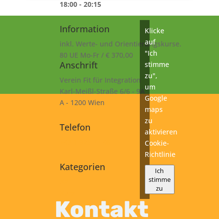
18:00 - 20:15
Information
Klicke
auf
inkl. Werte- und Orientierungskurse.
"Ich
80 UE Mo-Fr / € 370,00
Anschrift
stimme
zu",
Verein Fit für Integration
um
Karl-Meißl-Straße 6/6 - 9A
Google
A - 1200 Wien
maps
zu
Telefon
aktivieren
+43 1 925 77 46
Cookie-
Richtlinie
Kategorien
Ich
stimme
A2
zu
Kurs
Kontakt