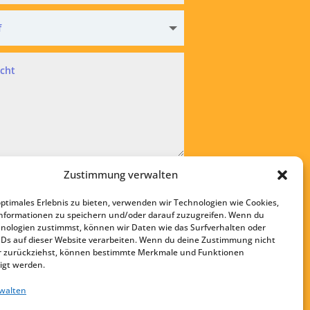
hutz
Zustimmung verwalten
kzeptiere die
Datenschutzvereinbarung
optimales Erlebnis zu bieten, verwenden wir Technologien wie Cookies,
bsenden
nformationen zu speichern und/oder darauf zuzugreifen. Wenn du
nologien zustimmst, können wir Daten wie das Surfverhalten oder
Startseite
IDs auf dieser Website verarbeiten. Wenn du deine Zustimmung nicht
Kontakt
der zurückziehst, können bestimmte Merkmale und Funktionen
igt werden.
Impressum
rwalten
Datenschutz