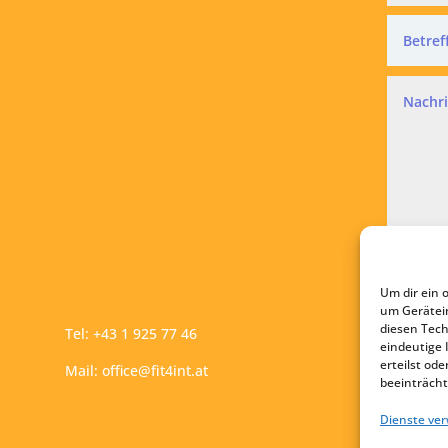
Datensc
Ich a
Um dir ein 
A
um Gerätei
diesen Tech
Tel:
+43 1 925 77 46
eindeutige 
erteilst o
Mail:
office@fit4int.at
beeinträcht
Dienste ve