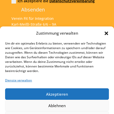
Ich akzeptiere die
Datenschutzvereinbarung
Absenden
Verein Fit für Integration
Karl-Meißl-Straße 6/6 – 9A
A – 1200 Wien
Zustimmung verwalten
Um dir ein optimales Erlebnis zu bieten, verwenden wir Technologien
Tel:
+43 1 925 77 46
wie Cookies, um Geräteinformationen zu speichern und/oder darauf
zuzugreifen. Wenn du diesen Technologien zustimmst, können wir
Mail:
office@fit4int.at
Daten wie das Surfverhalten oder eindeutige IDs auf dieser Website
verarbeiten. Wenn du deine Zustimmung nicht erteilst oder
zurückziehst, können bestimmte Merkmale und Funktionen
beeinträchtigt werden.
Startseite
Kontakt
Dienste verwalten
Impressum
Akzeptieren
Datenschutz
Ablehnen