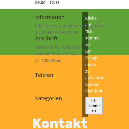
09:00 - 12:15
Information
Klicke
auf
inkl. Werte- und Orientierungskurse.
"Ich
80 UE Mo-Fr / € 370,00
Anschrift
stimme
zu",
Verein Fit für Integration
um
Karl-Meißl-Straße 6/6 - 9A
Google
A - 1200 Wien
maps
zu
Telefon
aktivieren
+43 1 925 77 46
Cookie-
Richtlinie
Kategorien
Ich
stimme
A2
zu
Kurs
Kontakt