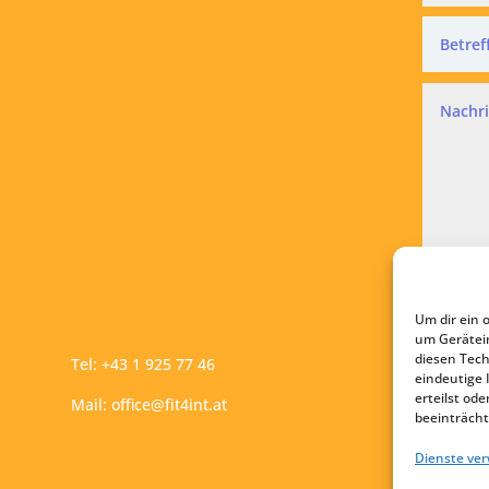
Datensc
Ich a
Um dir ein 
A
um Gerätei
diesen Tech
Tel:
+43 1 925 77 46
eindeutige 
erteilst o
Mail:
office@fit4int.at
beeinträcht
Dienste ve