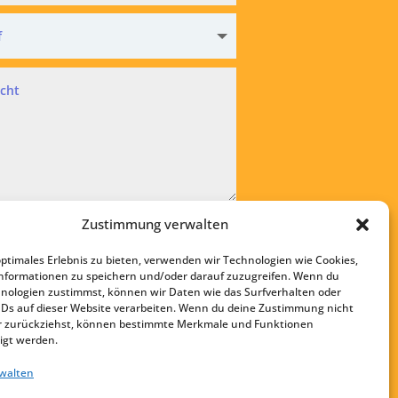
hutz
Zustimmung verwalten
kzeptiere die
Datenschutzvereinbarung
optimales Erlebnis zu bieten, verwenden wir Technologien wie Cookies,
bsenden
nformationen zu speichern und/oder darauf zuzugreifen. Wenn du
nologien zustimmst, können wir Daten wie das Surfverhalten oder
Startseite
IDs auf dieser Website verarbeiten. Wenn du deine Zustimmung nicht
Kontakt
der zurückziehst, können bestimmte Merkmale und Funktionen
igt werden.
Impressum
rwalten
Datenschutz