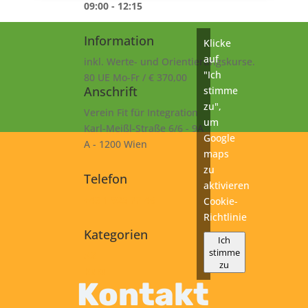
09:00 - 12:15
Information
Klicke
auf
inkl. Werte- und Orientierungskurse.
"Ich
80 UE Mo-Fr / € 370,00
Anschrift
stimme
zu",
Verein Fit für Integration
um
Karl-Meißl-Straße 6/6 - 9A
Google
A - 1200 Wien
maps
zu
Telefon
aktivieren
+43 1 925 77 46
Cookie-
Richtlinie
Kategorien
Ich
stimme
A2
zu
Kurs
Kontakt