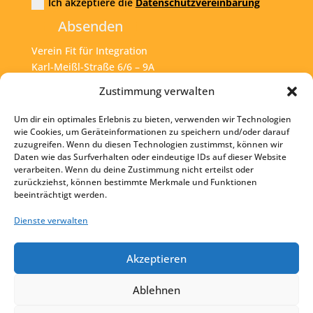
Ich akzeptiere die
Datenschutzvereinbarung
Absenden
Verein Fit für Integration
Karl-Meißl-Straße 6/6 – 9A
A – 1200 Wien
Zustimmung verwalten
Um dir ein optimales Erlebnis zu bieten, verwenden wir Technologien
Tel:
+43 1 925 77 46
wie Cookies, um Geräteinformationen zu speichern und/oder darauf
zuzugreifen. Wenn du diesen Technologien zustimmst, können wir
Mail:
office@fit4int.at
Daten wie das Surfverhalten oder eindeutige IDs auf dieser Website
verarbeiten. Wenn du deine Zustimmung nicht erteilst oder
zurückziehst, können bestimmte Merkmale und Funktionen
beeinträchtigt werden.
Startseite
Kontakt
Dienste verwalten
Impressum
Akzeptieren
Datenschutz
Ablehnen