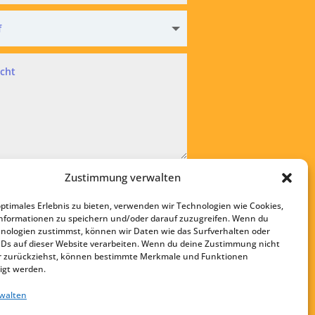
hutz
Zustimmung verwalten
kzeptiere die
Datenschutzvereinbarung
optimales Erlebnis zu bieten, verwenden wir Technologien wie Cookies,
bsenden
nformationen zu speichern und/oder darauf zuzugreifen. Wenn du
nologien zustimmst, können wir Daten wie das Surfverhalten oder
Startseite
IDs auf dieser Website verarbeiten. Wenn du deine Zustimmung nicht
Kontakt
der zurückziehst, können bestimmte Merkmale und Funktionen
igt werden.
Impressum
rwalten
Datenschutz