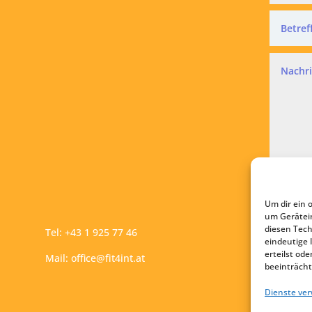
Datensc
Ich a
Um dir ein 
A
um Gerätei
diesen Tech
Tel:
+43 1 925 77 46
eindeutige 
erteilst o
Mail:
office@fit4int.at
beeinträcht
Dienste ve