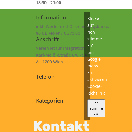
18:30 - 21:00
Information
Klicke
auf
inkl. Werte- und Orientierungskurse.
"Ich
80 UE Mo-Fr / € 370,00
Anschrift
stimme
zu",
Verein Fit für Integration
um
Karl-Meißl-Straße 6/6 - 9A
Google
A - 1200 Wien
maps
zu
Telefon
aktivieren
+43 1 925 77 46
Cookie-
Richtlinie
Kategorien
Ich
stimme
A2
zu
Kurs
Kontakt