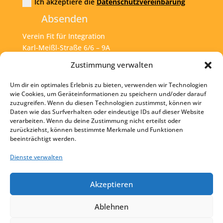
Ich akzeptiere die
Datenschutzvereinbarung
Absenden
Verein Fit für Integration
Karl-Meißl-Straße 6/6 – 9A
A – 1200 Wien
Zustimmung verwalten
Um dir ein optimales Erlebnis zu bieten, verwenden wir Technologien
Tel:
+43 1 925 77 46
wie Cookies, um Geräteinformationen zu speichern und/oder darauf
zuzugreifen. Wenn du diesen Technologien zustimmst, können wir
Mail:
office@fit4int.at
Daten wie das Surfverhalten oder eindeutige IDs auf dieser Website
verarbeiten. Wenn du deine Zustimmung nicht erteilst oder
zurückziehst, können bestimmte Merkmale und Funktionen
beeinträchtigt werden.
Startseite
Kontakt
Dienste verwalten
Impressum
Akzeptieren
Datenschutz
Ablehnen