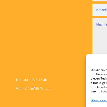
Datensc
Ich a
Um dir ein 
A
um Gerätei
diesen Tech
Tel:
+43 1 925 77 46
eindeutige 
erteilst o
Mail:
office@fit4int.at
beeinträcht
Dienste ve