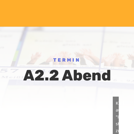
TERMIN
A2.2 Abend
Klicke
auf
"Ich
stimme
zu",