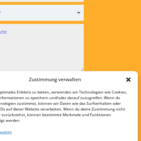
hutz
Zustimmung verwalten
kzeptiere die
Datenschutzvereinbarung
optimales Erlebnis zu bieten, verwenden wir Technologien wie Cookies,
bsenden
nformationen zu speichern und/oder darauf zuzugreifen. Wenn du
nologien zustimmst, können wir Daten wie das Surfverhalten oder
Startseite
IDs auf dieser Website verarbeiten. Wenn du deine Zustimmung nicht
Kontakt
der zurückziehst, können bestimmte Merkmale und Funktionen
igt werden.
Impressum
rwalten
Datenschutz