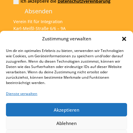
Ich akzeptiere die
Datenschutzvereinbarung
Absenden
Verein Fit für Integration
Karl-Meißl-Straße 6/6 – 9A
A – 1200 Wien
Zustimmung verwalten
Um dir ein optimales Erlebnis zu bieten, verwenden wir Technologien
Tel:
+43 1 925 77 46
wie Cookies, um Geräteinformationen zu speichern und/oder darauf
zuzugreifen. Wenn du diesen Technologien zustimmst, können wir
Mail:
office@fit4int.at
Daten wie das Surfverhalten oder eindeutige IDs auf dieser Website
verarbeiten. Wenn du deine Zustimmung nicht erteilst oder
zurückziehst, können bestimmte Merkmale und Funktionen
beeinträchtigt werden.
Startseite
Kontakt
Dienste verwalten
Impressum
Akzeptieren
Datenschutz
Ablehnen