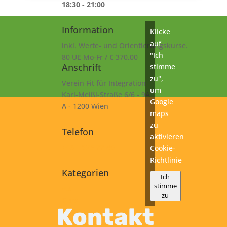
18:30 - 21:00
Information
Klicke
auf
inkl. Werte- und Orientierungskurse.
"Ich
80 UE Mo-Fr / € 370,00
Anschrift
stimme
zu",
Verein Fit für Integration
um
Karl-Meißl-Straße 6/6 - 9A
Google
A - 1200 Wien
maps
zu
Telefon
aktivieren
+43 1 925 77 46
Cookie-
Richtlinie
Kategorien
Ich
stimme
A2
zu
Kurs
Kontakt