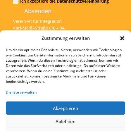
Ich akzeptiere die
Datenschutzvereinbarung
Absenden
Verein Fit für Integration
Karl-Meißl-Straße 6/6 – 9A
A – 1200 Wien
Zustimmung verwalten
Um dir ein optimales Erlebnis zu bieten, verwenden wir Technologien
Tel:
+43 1 925 77 46
wie Cookies, um Geräteinformationen zu speichern und/oder darauf
zuzugreifen. Wenn du diesen Technologien zustimmst, können wir
Mail:
office@fit4int.at
Daten wie das Surfverhalten oder eindeutige IDs auf dieser Website
verarbeiten. Wenn du deine Zustimmung nicht erteilst oder
zurückziehst, können bestimmte Merkmale und Funktionen
beeinträchtigt werden.
Startseite
Kontakt
Dienste verwalten
Impressum
Akzeptieren
Datenschutz
Ablehnen