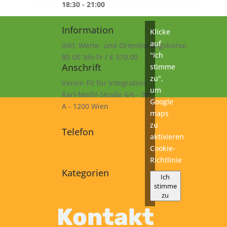
18:30 - 21:00
Information
Klicke
auf
inkl. Werte- und Orientierungskurse.
"Ich
80 UE Mo-Fr / € 370,00
Anschrift
stimme
zu",
Verein Fit für Integration
um
Karl-Meißl-Straße 6/6 - 9A
Google
A - 1200 Wien
maps
zu
Telefon
aktivieren
+43 1 925 77 46
Cookie-
Richtlinie
Kategorien
Ich
stimme
A2
zu
Kurs
Kontakt