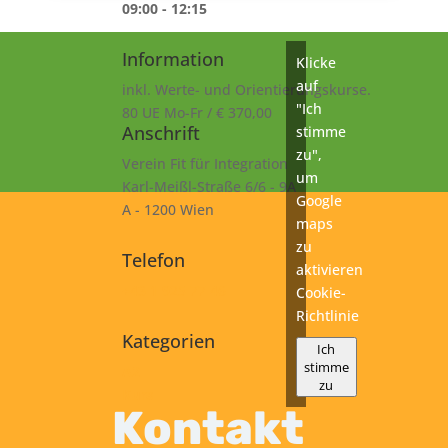
09:00 - 12:15
Information
Klicke
auf
inkl. Werte- und Orientierungskurse.
"Ich
80 UE Mo-Fr / € 370,00
Anschrift
stimme
zu",
Verein Fit für Integration
um
Karl-Meißl-Straße 6/6 - 9A
Google
A - 1200 Wien
maps
zu
Telefon
aktivieren
+43 1 925 77 46
Cookie-
Richtlinie
Kategorien
Ich
stimme
A2
zu
Kurs
Kontakt