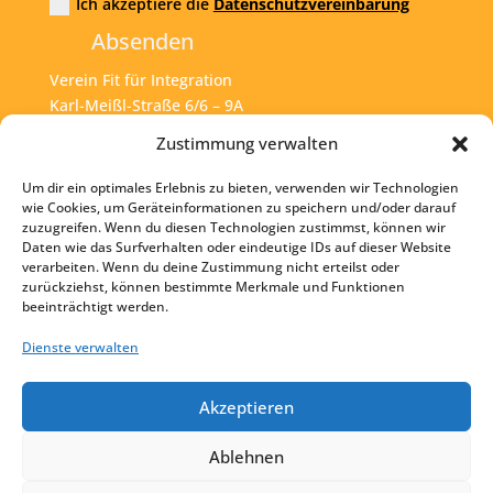
Ich akzeptiere die
Datenschutzvereinbarung
Absenden
Verein Fit für Integration
Karl-Meißl-Straße 6/6 – 9A
A – 1200 Wien
Zustimmung verwalten
Um dir ein optimales Erlebnis zu bieten, verwenden wir Technologien
Tel:
+43 1 925 77 46
wie Cookies, um Geräteinformationen zu speichern und/oder darauf
zuzugreifen. Wenn du diesen Technologien zustimmst, können wir
Mail:
office@fit4int.at
Daten wie das Surfverhalten oder eindeutige IDs auf dieser Website
verarbeiten. Wenn du deine Zustimmung nicht erteilst oder
zurückziehst, können bestimmte Merkmale und Funktionen
beeinträchtigt werden.
Startseite
Kontakt
Dienste verwalten
Impressum
Akzeptieren
Datenschutz
Ablehnen