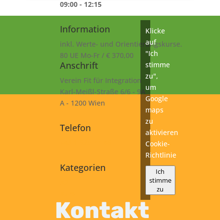
09:00 - 12:15
Information
Klicke
auf
inkl. Werte- und Orientierungskurse.
"Ich
80 UE Mo-Fr / € 370,00
Anschrift
stimme
zu",
Verein Fit für Integration
um
Karl-Meißl-Straße 6/6 - 9A
Google
A - 1200 Wien
maps
zu
Telefon
aktivieren
+43 1 925 77 46
Cookie-
Richtlinie
Kategorien
Ich
stimme
A2
zu
Kurs
Kontakt