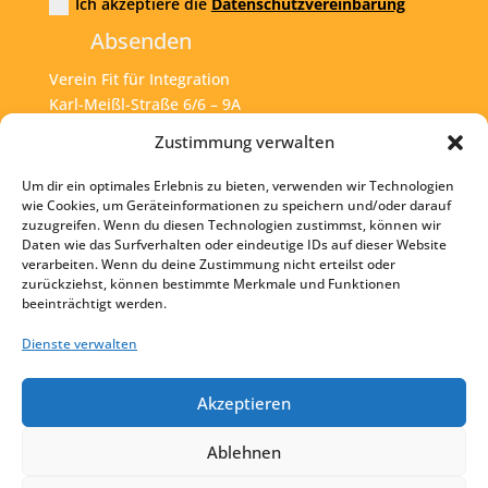
Ich akzeptiere die
Datenschutzvereinbarung
Absenden
Verein Fit für Integration
Karl-Meißl-Straße 6/6 – 9A
A – 1200 Wien
Zustimmung verwalten
Um dir ein optimales Erlebnis zu bieten, verwenden wir Technologien
Tel:
+43 1 925 77 46
wie Cookies, um Geräteinformationen zu speichern und/oder darauf
zuzugreifen. Wenn du diesen Technologien zustimmst, können wir
Mail:
office@fit4int.at
Daten wie das Surfverhalten oder eindeutige IDs auf dieser Website
verarbeiten. Wenn du deine Zustimmung nicht erteilst oder
zurückziehst, können bestimmte Merkmale und Funktionen
beeinträchtigt werden.
Startseite
Kontakt
Dienste verwalten
Impressum
Akzeptieren
Datenschutz
Ablehnen