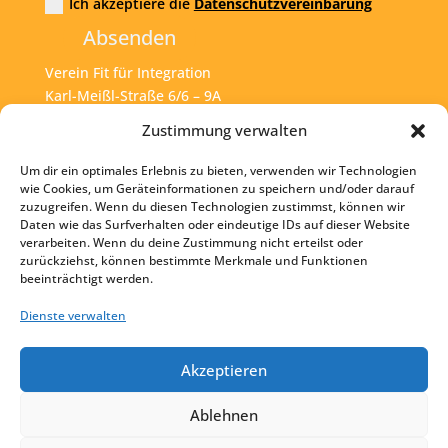
Ich akzeptiere die
Datenschutzvereinbarung
Absenden
Verein Fit für Integration
Karl-Meißl-Straße 6/6 – 9A
A – 1200 Wien
Zustimmung verwalten
Um dir ein optimales Erlebnis zu bieten, verwenden wir Technologien
Tel:
+43 1 925 77 46
wie Cookies, um Geräteinformationen zu speichern und/oder darauf
zuzugreifen. Wenn du diesen Technologien zustimmst, können wir
Mail:
office@fit4int.at
Daten wie das Surfverhalten oder eindeutige IDs auf dieser Website
verarbeiten. Wenn du deine Zustimmung nicht erteilst oder
zurückziehst, können bestimmte Merkmale und Funktionen
beeinträchtigt werden.
Startseite
Kontakt
Dienste verwalten
Impressum
Akzeptieren
Datenschutz
Ablehnen