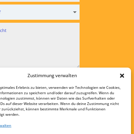
hutz
Zustimmung verwalten
kzeptiere die
Datenschutzvereinbarung
optimales Erlebnis zu bieten, verwenden wir Technologien wie Cookies,
bsenden
nformationen zu speichern und/oder darauf zuzugreifen. Wenn du
nologien zustimmst, können wir Daten wie das Surfverhalten oder
Startseite
IDs auf dieser Website verarbeiten. Wenn du deine Zustimmung nicht
Kontakt
der zurückziehst, können bestimmte Merkmale und Funktionen
igt werden.
Impressum
rwalten
Datenschutz