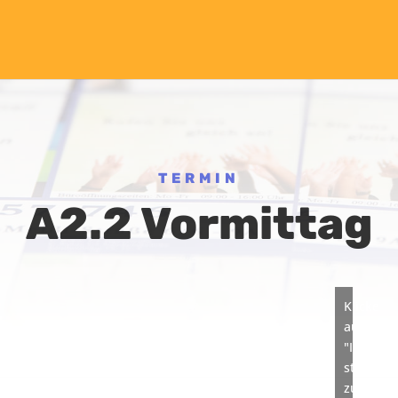
TERMIN
A2.2 Vormittag
Klicke
auf
"Ich
stimme
zu",