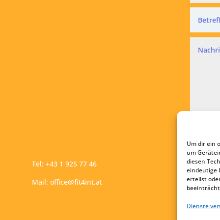
Datensc
Ich a
Um dir ein 
A
um Gerätei
diesen Tech
Tel:
+43 1 925 77 46
eindeutige 
erteilst o
Mail:
office@fit4int.at
beeinträcht
Dienste ve