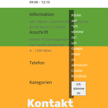
09:00 - 12:15
Information
Klicke
auf
inkl. Werte- und Orientierungskurse.
"Ich
80 UE Mo-Fr / € 370,00
Anschrift
stimme
zu",
Verein Fit für Integration
um
Karl-Meißl-Straße 6/6 - 9A
Google
A - 1200 Wien
maps
zu
Telefon
aktivieren
+43 1 925 77 46
Cookie-
Richtlinie
Kategorien
Ich
stimme
A2
zu
Kurs
Kontakt