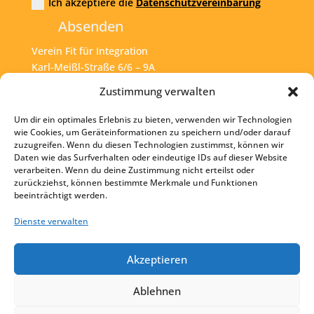
Ich akzeptiere die
Datenschutzvereinbarung
Absenden
Verein Fit für Integration
Karl-Meißl-Straße 6/6 – 9A
A – 1200 Wien
Zustimmung verwalten
Um dir ein optimales Erlebnis zu bieten, verwenden wir Technologien
Tel:
+43 1 925 77 46
wie Cookies, um Geräteinformationen zu speichern und/oder darauf
zuzugreifen. Wenn du diesen Technologien zustimmst, können wir
Mail:
office@fit4int.at
Daten wie das Surfverhalten oder eindeutige IDs auf dieser Website
verarbeiten. Wenn du deine Zustimmung nicht erteilst oder
zurückziehst, können bestimmte Merkmale und Funktionen
beeinträchtigt werden.
Startseite
Kontakt
Dienste verwalten
Impressum
Akzeptieren
Datenschutz
Ablehnen