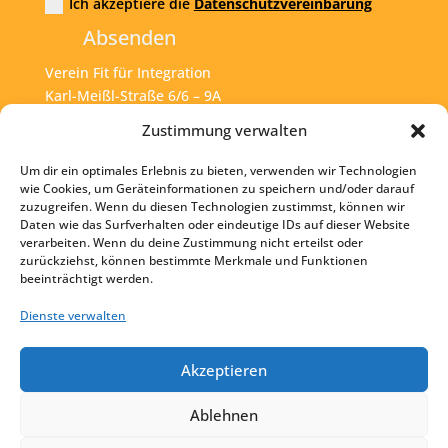
Ich akzeptiere die
Datenschutzvereinbarung
Absenden
Verein Fit für Integration
Karl-Meißl-Straße 6/6 – 9A
A – 1200 Wien
Zustimmung verwalten
Um dir ein optimales Erlebnis zu bieten, verwenden wir Technologien
Tel:
+43 1 925 77 46
wie Cookies, um Geräteinformationen zu speichern und/oder darauf
zuzugreifen. Wenn du diesen Technologien zustimmst, können wir
Mail:
office@fit4int.at
Daten wie das Surfverhalten oder eindeutige IDs auf dieser Website
verarbeiten. Wenn du deine Zustimmung nicht erteilst oder
zurückziehst, können bestimmte Merkmale und Funktionen
beeinträchtigt werden.
Startseite
Kontakt
Dienste verwalten
Impressum
Akzeptieren
Datenschutz
Ablehnen