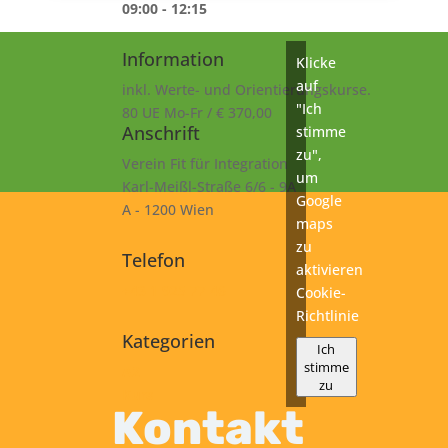
09:00 - 12:15
Information
Klicke
auf
inkl. Werte- und Orientierungskurse.
"Ich
80 UE Mo-Fr / € 370,00
Anschrift
stimme
zu",
Verein Fit für Integration
um
Karl-Meißl-Straße 6/6 - 9A
Google
A - 1200 Wien
maps
zu
Telefon
aktivieren
+43 1 925 77 46
Cookie-
Richtlinie
Kategorien
Ich
stimme
A2
zu
Kurs
Kontakt