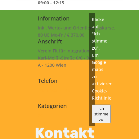
09:00 - 12:15
Information
Klicke
auf
inkl. Werte- und Orientierungskurse.
"Ich
80 UE Mo-Fr / € 370,00
Anschrift
stimme
zu",
Verein Fit für Integration
um
Karl-Meißl-Straße 6/6 - 9A
Google
A - 1200 Wien
maps
zu
Telefon
aktivieren
+43 1 925 77 46
Cookie-
Richtlinie
Kategorien
Ich
stimme
A2
zu
Kurs
Kontakt