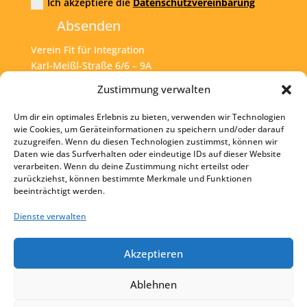
Ich akzeptiere die
Datenschutzvereinbarung
Absenden
Verein Fit für Integration
Karl-Meißl-Straße 6/6 – 9A
A – 1200 Wien
Zustimmung verwalten
Um dir ein optimales Erlebnis zu bieten, verwenden wir Technologien
Tel:
+43 1 925 77 46
wie Cookies, um Geräteinformationen zu speichern und/oder darauf
zuzugreifen. Wenn du diesen Technologien zustimmst, können wir
Mail:
office@fit4int.at
Daten wie das Surfverhalten oder eindeutige IDs auf dieser Website
verarbeiten. Wenn du deine Zustimmung nicht erteilst oder
zurückziehst, können bestimmte Merkmale und Funktionen
beeinträchtigt werden.
Startseite
Kontakt
Dienste verwalten
Impressum
Akzeptieren
Datenschutz
Ablehnen