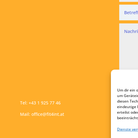
Datensc
Ich a
Um dir ein 
A
um Gerätei
diesen Tech
Tel:
+43 1 925 77 46
eindeutige 
erteilst o
Mail:
office@fit4int.at
beeinträcht
Dienste ve