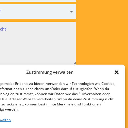
hutz
Zustimmung verwalten
kzeptiere die
Datenschutzvereinbarung
optimales Erlebnis zu bieten, verwenden wir Technologien wie Cookies,
bsenden
nformationen zu speichern und/oder darauf zuzugreifen. Wenn du
nologien zustimmst, können wir Daten wie das Surfverhalten oder
Startseite
IDs auf dieser Website verarbeiten. Wenn du deine Zustimmung nicht
Kontakt
der zurückziehst, können bestimmte Merkmale und Funktionen
igt werden.
Impressum
rwalten
Datenschutz