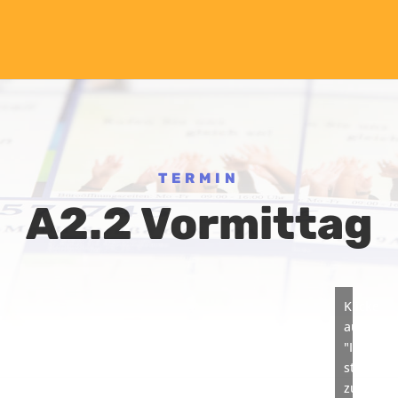
TERMIN
A2.2 Vormittag
Klicke
auf
"Ich
stimme
zu",