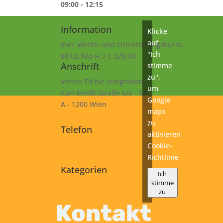
09:00 - 12:15
Information
Klicke
auf
inkl. Werte- und Orientierungskurse.
"Ich
80 UE Mo-Fr / € 370,00
Anschrift
stimme
zu",
Verein Fit für Integration
um
Karl-Meißl-Straße 6/6 - 9A
Google
A - 1200 Wien
maps
zu
Telefon
aktivieren
+43 1 925 77 46
Cookie-
Richtlinie
Kategorien
Ich
stimme
A2
zu
Kurs
Kontakt