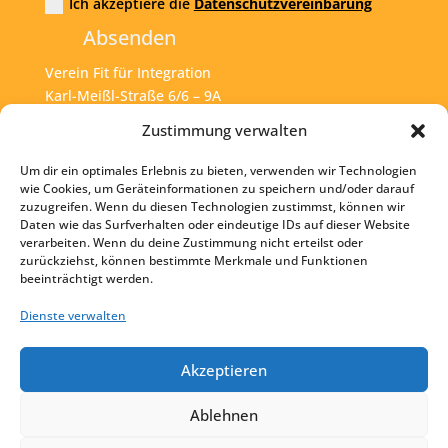
Ich akzeptiere die
Datenschutzvereinbarung
Absenden
Verein Fit für Integration
Karl-Meißl-Straße 6/6 – 9A
A – 1200 Wien
Zustimmung verwalten
Um dir ein optimales Erlebnis zu bieten, verwenden wir Technologien
Tel:
+43 1 925 77 46
wie Cookies, um Geräteinformationen zu speichern und/oder darauf
zuzugreifen. Wenn du diesen Technologien zustimmst, können wir
Mail:
office@fit4int.at
Daten wie das Surfverhalten oder eindeutige IDs auf dieser Website
verarbeiten. Wenn du deine Zustimmung nicht erteilst oder
zurückziehst, können bestimmte Merkmale und Funktionen
beeinträchtigt werden.
Startseite
Kontakt
Dienste verwalten
Impressum
Akzeptieren
Datenschutz
Ablehnen